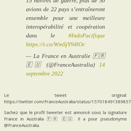
15 navires de guerre, plus de 30
avions de 22 pays s’entraîneront
ensemble pour une meilleure
interopérabilité et coopération
dans le
#IndoPacifique
https://t.co/WmSjY94lOc
— La France en Australie 🇫🇷
🇪🇺 (@FranceAustralia)
14
septembre 2022
Le tweet original:
https://twitter.com/FranceAustralia/status/15701849138985
Sachez que le profil tweeter est annoncé sous la signature
France in Australia 🇫🇷 🇪🇺. Il a pour pseudonyme
@FranceAustralia.