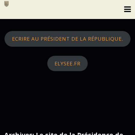
Skip
to
content
ECRIRE AU PRÉSIDENT DE LA RÉPUBLIQUE.
ELYSEE.FR
Archives: Le site de la Présidence de