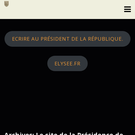
Skip
to
content
ECRIRE AU PRÉSIDENT DE LA RÉPUBLIQUE.
ELYSEE.FR
Archives: Le site de la Présidence de