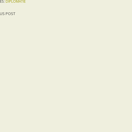
ES:
DIPLOMATIE
US POST
gation