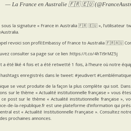
— La France en Australie 🇫🇷 🇪🇺 (@FranceAust
é sous la signature « France in Australia 🇫🇷 🇪🇺 », l’utilisateur 
Australia.
pel revoici son profil:Embassy of France to Australia 🇫🇷🇦🇺 Co
vez consulter sa page sur ce lien :https://t.co/4hTi9rMZ5j
 a été liké 4 fois et a été retwetté 1 fois, à l’heure où notre éq
es hashtags enregistrés dans le tweet: #jeudivert #Lemblématiqu
ique se veut produite de la façon la plus complète qui soit. Da
ions sur le thème « Actualité institutionnelle française » vous êt
 ce post sur le thème « Actualité institutionnelle française », 
ce-de-la-republique.fr est une plateforme d’information qui prés
ntral est « Actualité Institutionnelle Française ». Consultez notr
 des prochaines annonces.