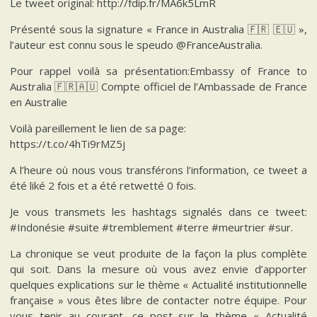
Le tweet original: http://fdip.fr/MA6k5LmR
Présenté sous la signature « France in Australia 🇫🇷 🇪🇺 »,
l’auteur est connu sous le speudo @FranceAustralia.
Pour rappel voilà sa présentation:Embassy of France to
Australia 🇫🇷🇦🇺 Compte officiel de l’Ambassade de France
en Australie
Voilà pareillement le lien de sa page:
https://t.co/4hTi9rMZ5j
A l’heure où nous vous transférons l’information, ce tweet a
été liké 2 fois et a été retwetté 0 fois.
Je vous transmets les hashtags signalés dans ce tweet:
#Indonésie #suite #tremblement #terre #meurtrier #sur.
La chronique se veut produite de la façon la plus complète
qui soit. Dans la mesure où vous avez envie d’apporter
quelques explications sur le thème « Actualité institutionnelle
française » vous êtes libre de contacter notre équipe. Pour
vous tenir au courant, ce post sur le thème « Actualité