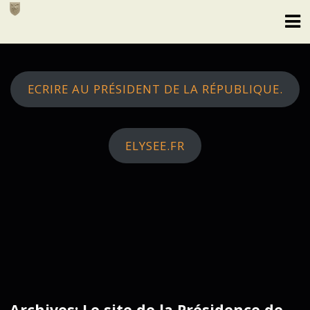
Skip
to
content
ECRIRE AU PRÉSIDENT DE LA RÉPUBLIQUE.
ELYSEE.FR
Archives: Le site de la Présidence de