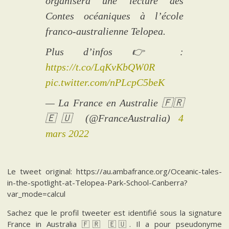
organisera une lecture des
Contes océaniques à l’école
franco-australienne Telopea.
Plus d’infos 👉 :
https://t.co/LqKvKbQW0R
pic.twitter.com/nPLcpC5beK
— La France en Australie 🇫🇷
🇪🇺 (@FranceAustralia)
4
mars 2022
Le tweet original: https://au.ambafrance.org/Oceanic-tales-
in-the-spotlight-at-Telopea-Park-School-Canberra?
var_mode=calcul
Sachez que le profil tweeter est identifié sous la signature
France in Australia 🇫🇷 🇪🇺. Il a pour pseudonyme