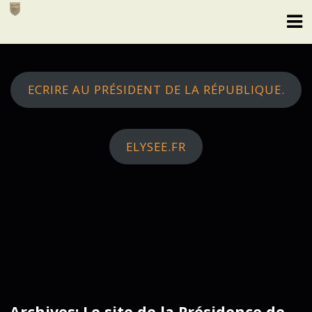
Skip
to
content
ECRIRE AU PRÉSIDENT DE LA RÉPUBLIQUE.
ELYSEE.FR
Archives: Le site de la Présidence de