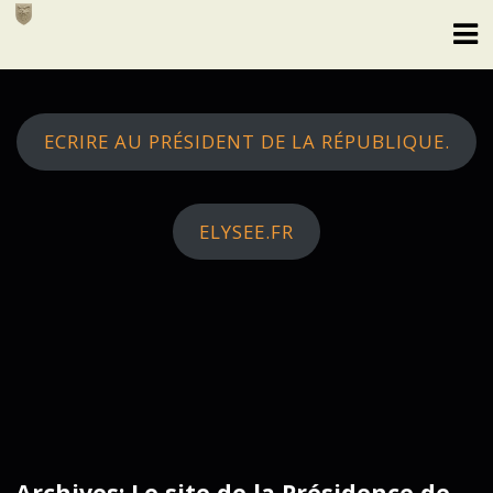
Skip
to
content
ECRIRE AU PRÉSIDENT DE LA RÉPUBLIQUE.
ELYSEE.FR
Archives: Le site de la Présidence de