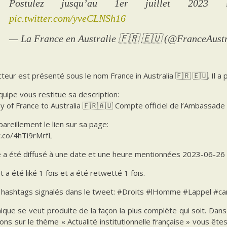
Postulez jusqu’au 1er juillet 20
pic.twitter.com/yveCLNSh16
— La France en Australie 🇫🇷 🇪🇺 (@FranceAust
teur est présenté sous le nom France in Australia 🇫🇷 🇪🇺. Il a
uipe vous restitue sa description:
 of France to Australia 🇫🇷🇦🇺 Compte officiel de l’Ambassade 
pareillement le lien sur sa page:
t.co/4hTi9rMrfL
e a été diffusé à une date et une heure mentionnées 2023-06-26 
 a été liké 1 fois et a été retwetté 1 fois.
es hashtags signalés dans le tweet: #Droits #lHomme #Lappel #ca
ique se veut produite de la façon la plus complète qui soit. Da
ions sur le thème « Actualité institutionnelle française » vous êt