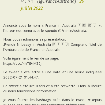
🇪🇺 (@FranceAustralia)
20
juillet 2022
Annoncé sous le nom « France in Australia 🇫🇷 🇪🇺 »,
l’auteur est connu avec le speudo @FranceAustralia.
Nous vous redonnons sa présentation:
:French Embassy in Australia 🇫🇷🇦🇺 Compte officiel de
l’Ambassade de France en Australie
Voilà également le lien de sa page:
https://t.co/4hTi9rMZ5j
Le tweet a été édité à une date et une heure indiquées
2022-07-21 01:44:47.
Ce tweet a été liké 0 fois et a été retwetté 0 fois, à l’heure
où nous fournissons l’information.
Je vous fournis les hashtags cités dans le tweet: #Depuis
#Fonds #soutien #aux #organisations #féministes.