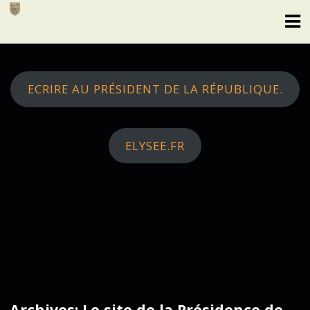
Skip
to
content
ECRIRE AU PRÉSIDENT DE LA RÉPUBLIQUE.
ELYSEE.FR
Archives: Le site de la Présidence de