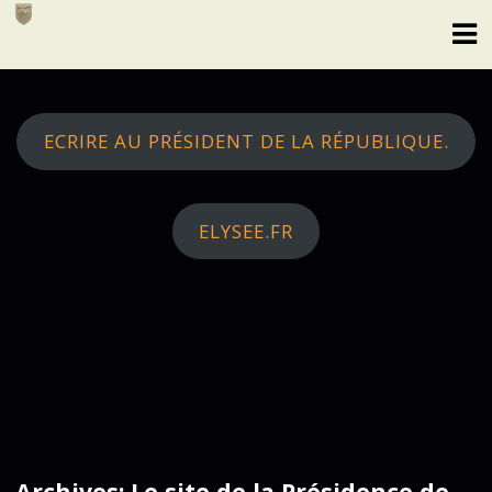
Skip
to
content
ECRIRE AU PRÉSIDENT DE LA RÉPUBLIQUE.
ELYSEE.FR
Archives: Le site de la Présidence de