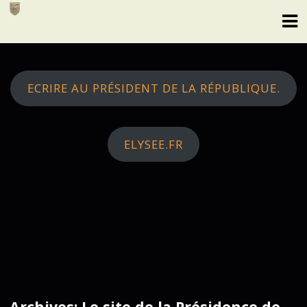
Skip
to
content
ECRIRE AU PRÉSIDENT DE LA RÉPUBLIQUE.
ELYSEE.FR
Archives: Le site de la Présidence de