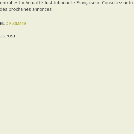
ntral est « Actualité Institutionnelle Française ». Consultez notr
 des prochaines annonces.
ES:
DIPLOMATIE
US POST
gation