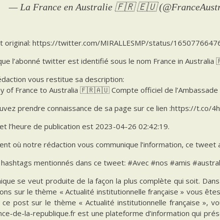
— La France en Australie 🇫🇷 🇪🇺 (@FranceAust
t original: https://twitter.com/MIRALLESMP/status/165077664
ue l’abonné twitter est identifié sous le nom France in Australia 
daction vous restitue sa description:
 of France to Australia 🇫🇷🇦🇺 Compte officiel de l’Ambassade 
vez prendre connaissance de sa page sur ce lien :https://t.co/4
et l’heure de publication est 2023-04-26 02:42:19.
t où notre rédaction vous communique l’information, ce tweet a a
es hashtags mentionnés dans ce tweet: #Avec #nos #amis #austr
ique se veut produite de la façon la plus complète qui soit. Da
ions sur le thème « Actualité institutionnelle française » vous êt
 ce post sur le thème « Actualité institutionnelle française », 
ce-de-la-republique.fr est une plateforme d’information qui prés