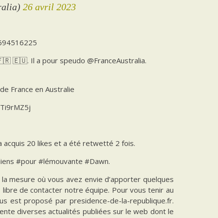
ralia)
26 avril 2023
7694516225
🇫🇷 🇪🇺. Il a pour speudo @FranceAustralia.
de France en Australie
hTi9rMZ5j
cquis 20 likes et a été retwetté 2 fois.
aliens #pour #lémouvante #Dawn.
ns la mesure où vous avez envie d’apporter quelques
es libre de contacter notre équipe. Pour vous tenir au
vous est proposé par presidence-de-la-republique.fr.
ente diverses actualités publiées sur le web dont le