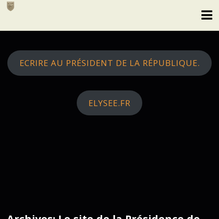
Skip
to
content
ECRIRE AU PRÉSIDENT DE LA RÉPUBLIQUE.
ELYSEE.FR
Archives: Le site de la Présidence de