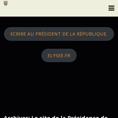
Skip
to
content
ECRIRE AU PRÉSIDENT DE LA RÉPUBLIQUE.
ELYSEE.FR
Archives: Le site de la Présidence de