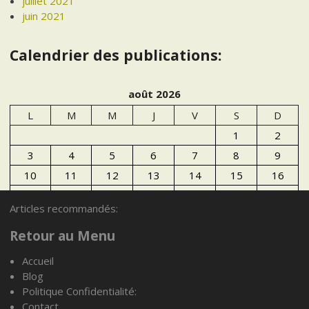
juillet 2021
juin 2021
Calendrier des publications:
août 2026
L
M
M
J
V
S
D
1
2
3
4
5
6
7
8
9
10
11
12
13
14
15
16
17
18
19
20
21
22
23
Articles recommandés:
24
25
26
27
28
29
30
Retour au Menu
31
Accueil
« Juil
Blog
Politique Confidentialité:
Articles recommandés:
Contact