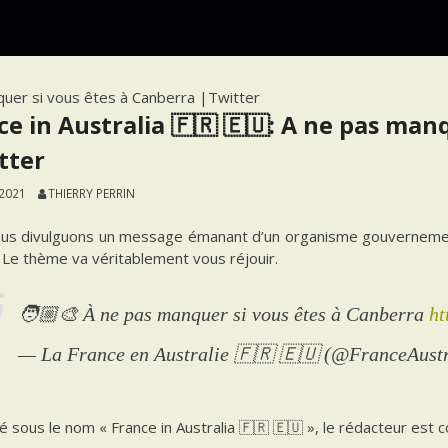
nquer si vous êtes à Canberra |Twitter
ce in Australia 🇫🇷 🇪🇺: A ne pas man
tter
 2021
THIERRY PERRIN
us divulguons un message émanant d’un organisme gouvernement
 Le thème va véritablement vous réjouir.
🧑🏼‍🎨 À ne pas manquer si vous êtes à Canberra
ht
— La France en Australie 🇫🇷 🇪🇺 (@FranceAust
 sous le nom « France in Australia 🇫🇷 🇪🇺 », le rédacteur est 