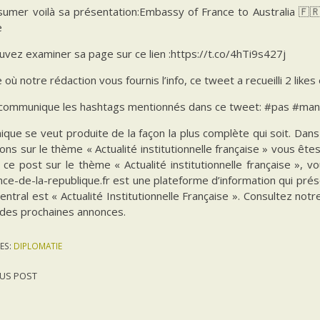
sumer voilà sa présentation:Embassy of France to Australia 🇫
e
vez examiner sa page sur ce lien :https://t.co/4hTi9s427j
e où notre rédaction vous fournis l’info, ce tweet a recueilli 2 likes
 communique les hashtags mentionnés dans ce tweet: #pas #ma
ique se veut produite de la façon la plus complète qui soit. Da
ions sur le thème « Actualité institutionnelle française » vous êt
 ce post sur le thème « Actualité institutionnelle française », 
ce-de-la-republique.fr est une plateforme d’information qui prés
ntral est « Actualité Institutionnelle Française ». Consultez notr
 des prochaines annonces.
ES:
DIPLOMATIE
US POST
gation