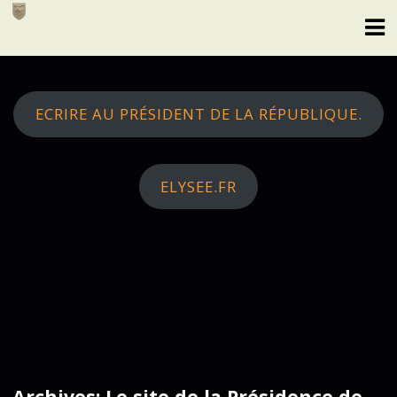
Skip
to
content
ECRIRE AU PRÉSIDENT DE LA RÉPUBLIQUE.
ELYSEE.FR
Archives: Le site de la Présidence de