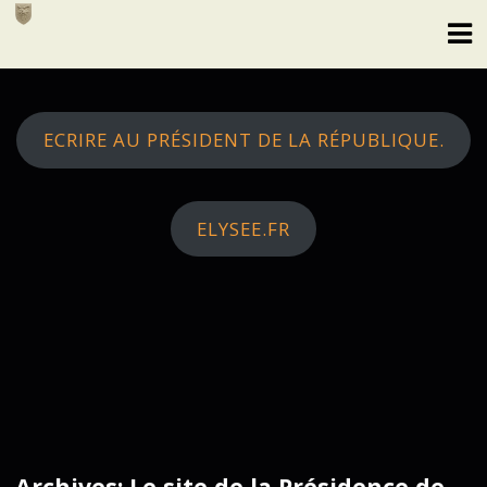
Skip
to
content
ECRIRE AU PRÉSIDENT DE LA RÉPUBLIQUE.
ELYSEE.FR
Archives: Le site de la Présidence de