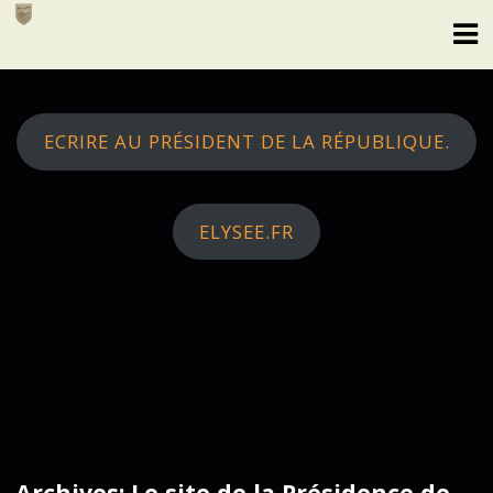
Skip
to
content
ECRIRE AU PRÉSIDENT DE LA RÉPUBLIQUE.
ELYSEE.FR
Archives: Le site de la Présidence de