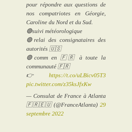
pour répondre aux questions de
nos compatriotes en Géorgie,
Caroline du Nord et du Sud.
🟢suivi météorologique
🟢relai des consignataires des
autorités 🇺🇸
🟢comm en 🇫🇷 à toute la
communauté 🇫🇷
👉
https://t.co/uLBicv05T3
pic.twitter.com/z35ksJfxKw
— Consulat de France à Atlanta
🇫🇷🇪🇺 (@FranceAtlanta)
29
septembre 2022