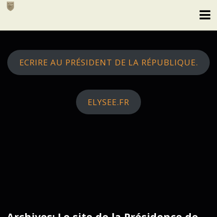
Skip
to
content
ECRIRE AU PRÉSIDENT DE LA RÉPUBLIQUE.
ELYSEE.FR
Archives: Le site de la Présidence de