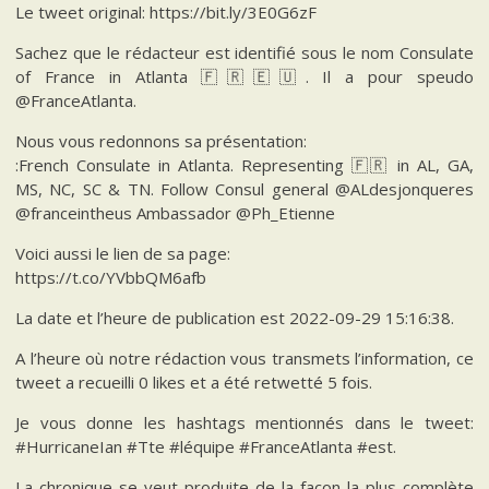
Le tweet original: https://bit.ly/3E0G6zF
Sachez que le rédacteur est identifié sous le nom Consulate
of France in Atlanta 🇫🇷🇪🇺. Il a pour speudo
@FranceAtlanta.
Nous vous redonnons sa présentation:
:French Consulate in Atlanta. Representing 🇫🇷 in AL, GA,
MS, NC, SC & TN. Follow Consul general @ALdesjonqueres
@franceintheus Ambassador @Ph_Etienne
Voici aussi le lien de sa page:
https://t.co/YVbbQM6afb
La date et l’heure de publication est 2022-09-29 15:16:38.
A l’heure où notre rédaction vous transmets l’information, ce
tweet a recueilli 0 likes et a été retwetté 5 fois.
Je vous donne les hashtags mentionnés dans le tweet:
#HurricaneIan #Tte #léquipe #FranceAtlanta #est.
La chronique se veut produite de la façon la plus complète