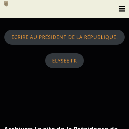
Skip
to
content
ECRIRE AU PRÉSIDENT DE LA RÉPUBLIQUE.
ELYSEE.FR
Archives: Le site de la Présidence de