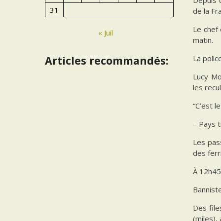
31
de la Fr
Le chef
« Juil
matin.
La polic
Articles recommandés:
Lucy Mo
les recu
“C’est l
– Pays t
Les pas
des ferr
À 12h45
Banniste
Des file
(miles),