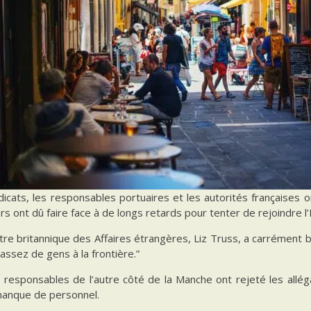
icats, les responsables portuaires et les autorités françaises o
rs ont dû faire face à de longs retards pour tenter de rejoindre 
tre britannique des Affaires étrangères, Liz Truss, a carrément bl
assez de gens à la frontière.”
 responsables de l’autre côté de la Manche ont rejeté les allég
manque de personnel.