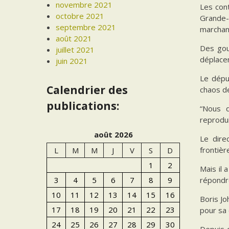
novembre 2021
Les cont
octobre 2021
Grande-
septembre 2021
marchand
août 2021
Des gou
juillet 2021
déplacem
juin 2021
Le dépu
Calendrier des
chaos d
publications:
“Nous d
reprodui
août 2026
Le dire
frontièr
L
M
M
J
V
S
D
1
2
Mais il 
répondre
3
4
5
6
7
8
9
10
11
12
13
14
15
16
Boris Jo
17
18
19
20
21
22
23
pour sa 
24
25
26
27
28
29
30
Depuis q