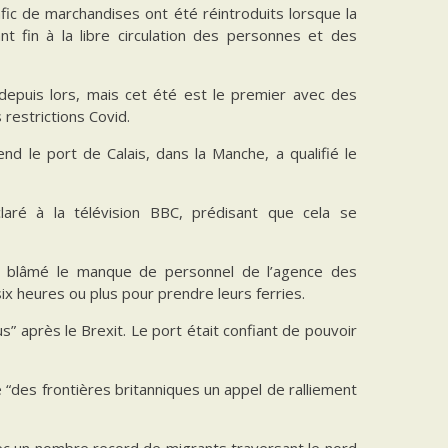
fic de marchandises ont été réintroduits lorsque la
t fin à la libre circulation des personnes et des
epuis lors, mais cet été est le premier avec des
 restrictions Covid.
nd le port de Calais, dans la Manche, a qualifié le
claré à la télévision BBC, prédisant que cela se
d blâmé le manque de personnel de l’agence des
six heures ou plus pour prendre leurs ferries.
s” après le Brexit. Le port était confiant de pouvoir
le “des frontières britanniques un appel de ralliement
 avec un nombre record de migrants traversant le nord