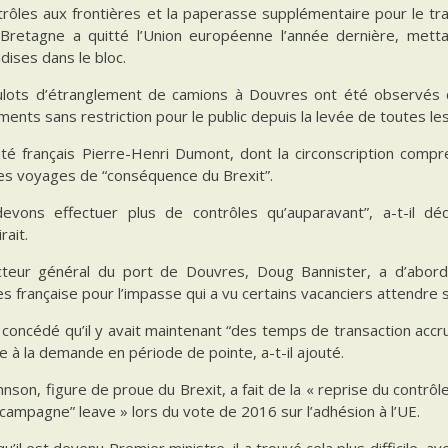
rôles aux frontières et la paperasse supplémentaire pour le tra
Bretagne a quitté l’Union européenne l’année dernière, mettan
ises dans le bloc.
lots d’étranglement de camions à Douvres ont été observés d
ents sans restriction pour le public depuis la levée de toutes les
té français Pierre-Henri Dumont, dont la circonscription compre
es voyages de “conséquence du Brexit”.
evons effectuer plus de contrôles qu’auparavant”, a-t-il dé
rait.
cteur général du port de Douvres, Doug Bannister, a d’abor
es française pour l’impasse qui a vu certains vacanciers attendre 
a concédé qu’il y avait maintenant “des temps de transaction accru
 à la demande en période de pointe, a-t-il ajouté.
hnson, figure de proue du Brexit, a fait de la « reprise du contrô
campagne” leave » lors du vote de 2016 sur l’adhésion à l’UE.
u’il est devenu Premier ministre, il a trouvé cela plus difficile,