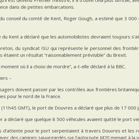
ance dans de petites embarcations.
 du conseil du comté de Kent, Roger Gough, a estimé que 3 000 
e du Kent a déclaré que les automobilistes devraient toujours s’a
reton, du syndicat ISU qui représente le personnel des frontièr
ls étaient un résultat “raisonnablement prévisible” du Brexit.
e moment où il a choisi de mordre”, a-t-elle déclaré à la BBC.
iers –
sagers doivent passer par les contrôles aux frontières britanni
ies pour le nord de la France.
 (11h45 GMT), le port de Douvres a déclaré que plus de 17 000 
r a déclaré que quelque 8 500 véhicules avaient quitté le port v
s d’attente pour le port serpentaient à travers Douvres et les 
 avec des camions sauvegardés sur l’autoroute M20 menant à la vi