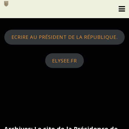
Skip
to
content
ECRIRE AU PRÉSIDENT DE LA RÉPUBLIQUE.
ELYSEE.FR
Archives: Le site de la Présidence de