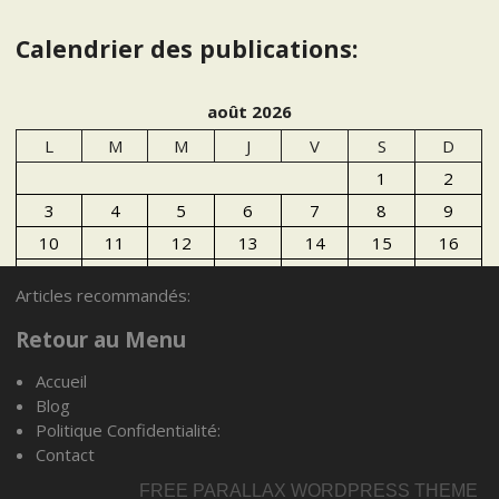
Calendrier des publications:
août 2026
L
M
M
J
V
S
D
1
2
3
4
5
6
7
8
9
10
11
12
13
14
15
16
17
18
19
20
21
22
23
Articles recommandés:
24
25
26
27
28
29
30
Retour au Menu
31
Accueil
« Juil
Blog
Politique Confidentialité:
Articles recommandés:
Contact
FREE PARALLAX WORDPRESS THEME