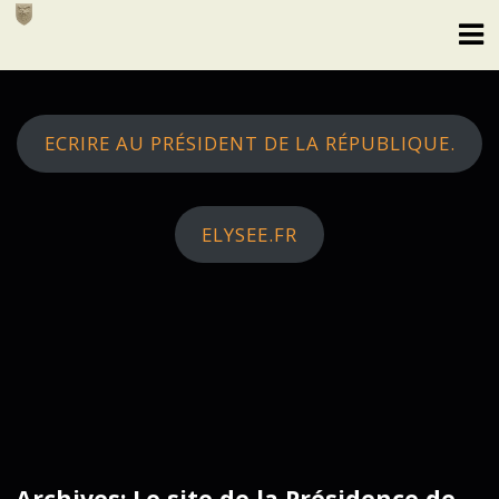
Skip
to
content
ECRIRE AU PRÉSIDENT DE LA RÉPUBLIQUE.
ELYSEE.FR
Archives: Le site de la Présidence de