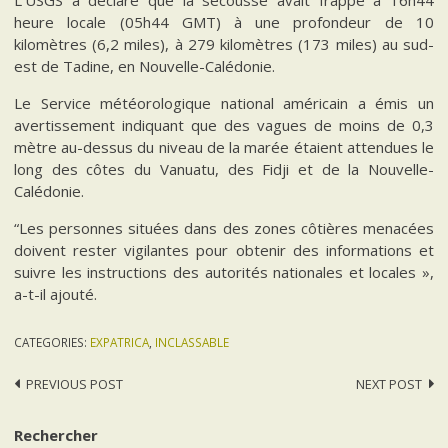
L’USGS a déclaré que la secousse avait frappé à 16h44
heure locale (05h44 GMT) à une profondeur de 10
kilomètres (6,2 miles), à 279 kilomètres (173 miles) au sud-
est de Tadine, en Nouvelle-Calédonie.
Le Service météorologique national américain a émis un
avertissement indiquant que des vagues de moins de 0,3
mètre au-dessus du niveau de la marée étaient attendues le
long des côtes du Vanuatu, des Fidji et de la Nouvelle-
Calédonie.
“Les personnes situées dans des zones côtières menacées
doivent rester vigilantes pour obtenir des informations et
suivre les instructions des autorités nationales et locales »,
a-t-il ajouté.
CATEGORIES:
EXPATRICA
,
INCLASSABLE
Post
PREVIOUS POST
NEXT POST
navigation
Rechercher