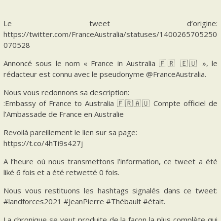
Le tweet d’origine:
https://twitter.com/FranceAustralia/statuses/1400265705250
070528
Annoncé sous le nom « France in Australia 🇫🇷 🇪🇺 », le
rédacteur est connu avec le pseudonyme @FranceAustralia.
Nous vous redonnons sa description:
:Embassy of France to Australia 🇫🇷🇦🇺 Compte officiel de
l’Ambassade de France en Australie
Revoilà pareillement le lien sur sa page:
https://t.co/4hTi9s427j
A l’heure où nous transmettons l’information, ce tweet a été
liké 6 fois et a été retwetté 0 fois.
Nous vous restituons les hashtags signalés dans ce tweet:
#landforces2021 #JeanPierre #Thébault #était.
La chronique se veut produite de la façon la plus complète qui