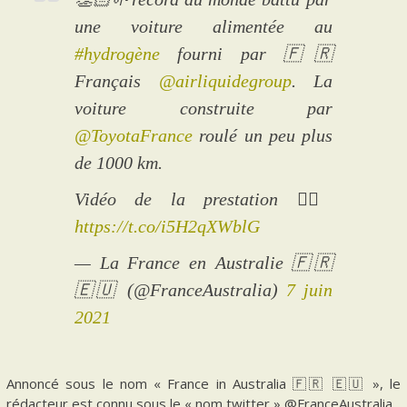
une voiture alimentée au
#hydrogène
fourni par 🇫🇷
Français
@airliquidegroup
. La
voiture construite par
@ToyotaFrance
roulé un peu plus
de 1000 km.
Vidéo de la prestation 👇🏻
https://t.co/i5H2qXWblG
— La France en Australie 🇫🇷
🇪🇺 (@FranceAustralia)
7 juin
2021
Annoncé sous le nom « France in Australia 🇫🇷 🇪🇺 », le
rédacteur est connu sous le « nom twitter » @FranceAustralia.