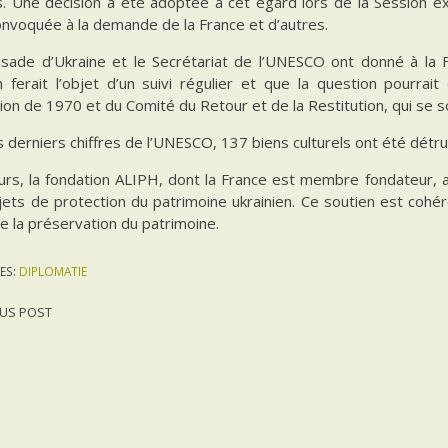
ls. Une décision a été adoptée à cet égard lors de la Session e
onvoquée à la demande de la France et d’autres.
sade d’Ukraine et le Secrétariat de l’UNESCO ont donné à la Fr
en ferait l’objet d’un suivi régulier et que la question pourra
on de 1970 et du Comité du Retour et de la Restitution, qui se s
s derniers chiffres de l’UNESCO, 137 biens culturels ont été dét
leurs, la fondation ALIPH, dont la France est membre fondateur,
jets de protection du patrimoine ukrainien. Ce soutien est cohé
e la préservation du patrimoine.
ES:
DIPLOMATIE
US POST
gation