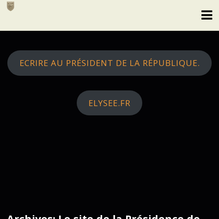
Skip
to
content
ECRIRE AU PRÉSIDENT DE LA RÉPUBLIQUE.
ELYSEE.FR
Archives: Le site de la Présidence de