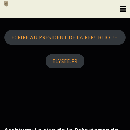
Skip
to
content
ECRIRE AU PRÉSIDENT DE LA RÉPUBLIQUE.
ELYSEE.FR
Archives: Le site de la Présidence de