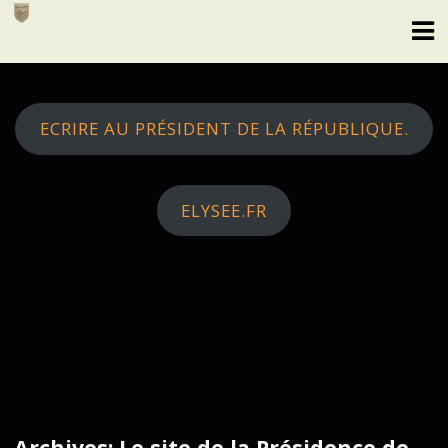
Skip
to
content
ECRIRE AU PRÉSIDENT DE LA RÉPUBLIQUE.
ELYSEE.FR
Archives: Le site de la Présidence de