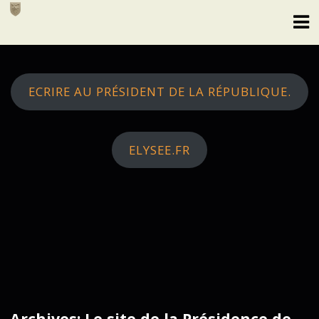
Skip
to
content
ECRIRE AU PRÉSIDENT DE LA RÉPUBLIQUE.
ELYSEE.FR
Archives: Le site de la Présidence de