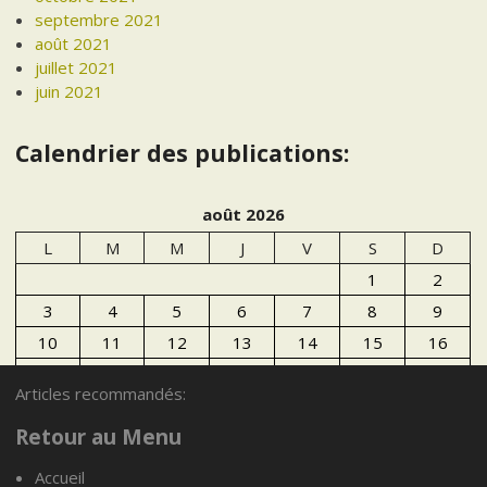
septembre 2021
août 2021
juillet 2021
juin 2021
Calendrier des publications:
août 2026
L
M
M
J
V
S
D
1
2
3
4
5
6
7
8
9
10
11
12
13
14
15
16
17
18
19
20
21
22
23
Articles recommandés:
24
25
26
27
28
29
30
Retour au Menu
31
Accueil
« Juil