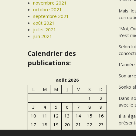
novembre 2021
octobre 2021
Mais le
septembre 2021
corrupti
août 2021
“Moi, Ou
juillet 2021
n’est mi
juin 2021
Selon lu
Calendrier des
concoct
publications:
L’année 
Son arre
août 2026
Sonko af
L
M
M
J
V
S
D
Dans son
1
2
avec le 
3
4
5
6
7
8
9
10
11
12
13
14
15
16
Il a ég
présent
17
18
19
20
21
22
23
24
25
26
27
28
29
30