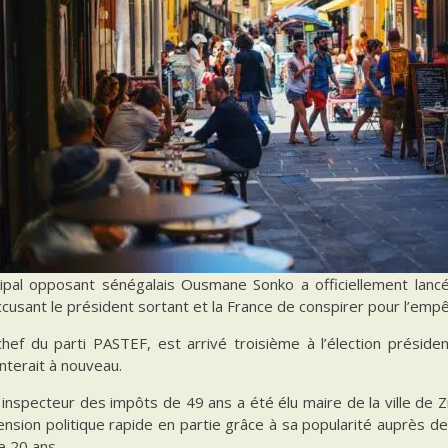
cipal opposant sénégalais Ousmane Sonko a officiellement lancé 
cusant le président sortant et la France de conspirer pour l’emp
hef du parti PASTEF, est arrivé troisième à l’élection président
nterait à nouveau.
 inspecteur des impôts de 49 ans a été élu maire de la ville de Zi
nsion politique rapide en partie grâce à sa popularité auprès de
e 20 ans.