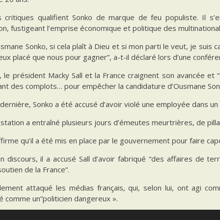
s critiques qualifient Sonko de marque de feu populiste. Il s’
on, fustigeant l’emprise économique et politique des multinational
smane Sonko, si cela plaît à Dieu et si mon parti le veut, je suis 
eux placé que nous pour gagner”, a-t-il déclaré lors d’une confér
i, le président Macky Sall et la France craignent son avancée et 
ant des complots… pour empêcher la candidature d’Ousmane Son
dernière, Sonko a été accusé d’avoir violé une employée dans un s
station a entraîné plusieurs jours d’émeutes meurtrières, de pil
firme qu’il a été mis en place par le gouvernement pour faire cap
 discours, il a accusé Sall d’avoir fabriqué “des affaires de ter
soutien de la France”.
alement attaqué les médias français, qui, selon lui, ont agi co
é comme un”politicien dangereux ».