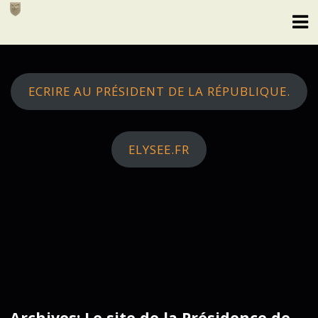
Skip
to
content
ECRIRE AU PRÉSIDENT DE LA RÉPUBLIQUE.
ELYSEE.FR
Archives: Le site de la Présidence de