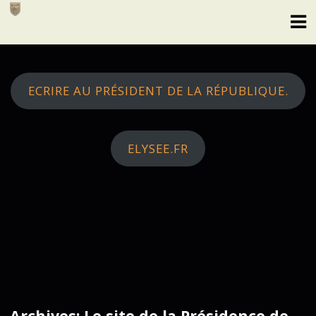
Skip
to
content
ECRIRE AU PRÉSIDENT DE LA RÉPUBLIQUE.
ELYSEE.FR
Archives: Le site de la Présidence de