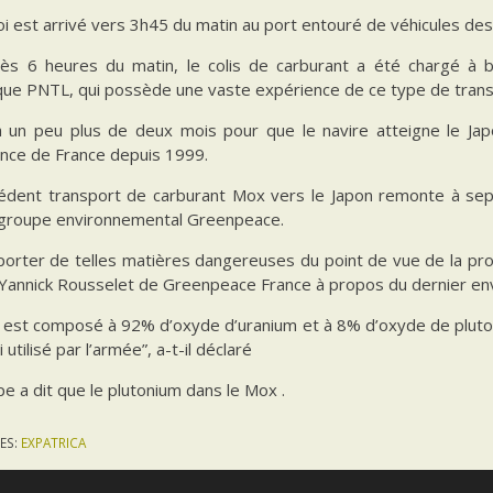
i est arrivé vers 3h45 du matin au port entouré de véhicules des
ès 6 heures du matin, le colis de carburant a été chargé à b
ique PNTL, qui possède une vaste expérience de ce type de trans
ra un peu plus de deux mois pour que le navire atteigne le Japo
nce de France depuis 1999.
édent transport de carburant Mox vers le Japon remonte à sep
 groupe environnemental Greenpeace.
orter de telles matières dangereuses du point de vue de la proli
 Yannick Rousselet de Greenpeace France à propos du dernier env
est composé à 92% d’oxyde d’uranium et à 8% d’oxyde de pluton
 utilisé par l’armée”, a-t-il déclaré
e a dit que le plutonium dans le Mox .
ES:
EXPATRICA
US POST