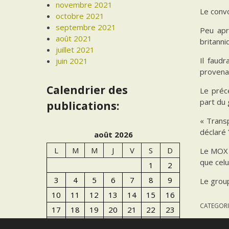
novembre 2021
Le convo
octobre 2021
septembre 2021
Peu apr
août 2021
britann
juillet 2021
Il faud
juin 2021
provena
Calendrier des
Le préc
part du
publications:
« Transp
déclaré
août 2026
L
M
M
J
V
S
D
Le MOX 
que celui
1
2
3
4
5
6
7
8
9
Le group
10
11
12
13
14
15
16
CATEGORI
17
18
19
20
21
22
23
24
25
26
27
28
29
30
PREVIO