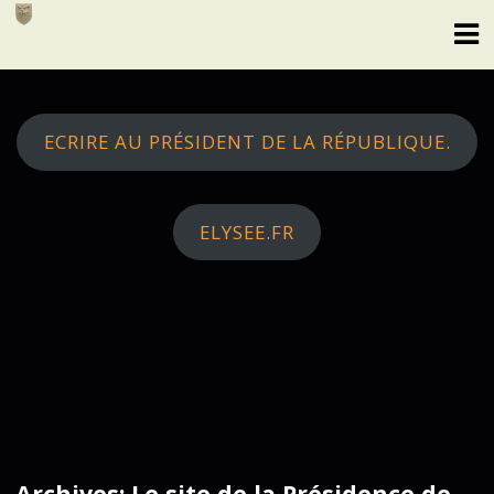
Skip
to
content
ECRIRE AU PRÉSIDENT DE LA RÉPUBLIQUE.
ELYSEE.FR
Archives: Le site de la Présidence de