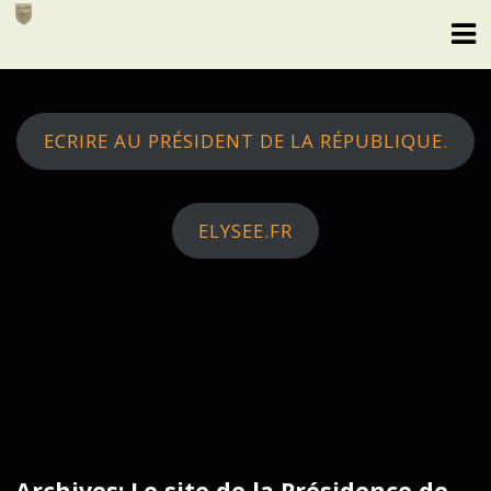
Skip
to
content
ECRIRE AU PRÉSIDENT DE LA RÉPUBLIQUE.
ELYSEE.FR
Archives: Le site de la Présidence de