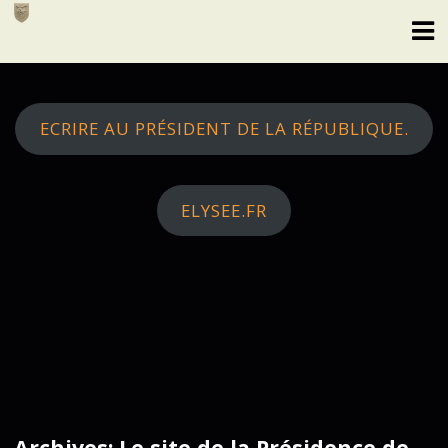
Skip
to
content
ECRIRE AU PRÉSIDENT DE LA RÉPUBLIQUE.
ELYSEE.FR
Archives: Le site de la Présidence de