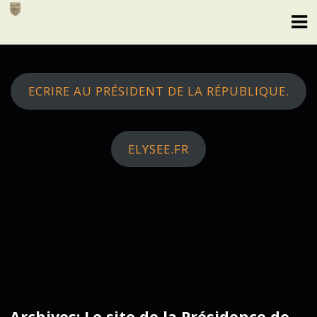
Skip
to
content
ECRIRE AU PRÉSIDENT DE LA RÉPUBLIQUE.
ELYSEE.FR
Archives: Le site de la Présidence de