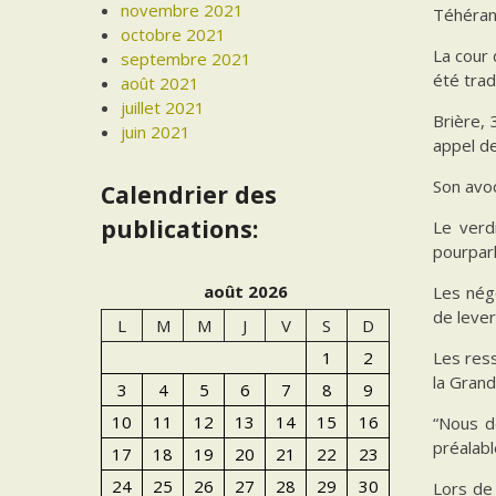
novembre 2021
Téhéran 
octobre 2021
La cour 
septembre 2021
été trad
août 2021
juillet 2021
Brière, 
juin 2021
appel d
Son avoc
Calendrier des
publications:
Le verd
pourparl
août 2026
Les négo
de lever
L
M
M
J
V
S
D
Les res
1
2
la Grand
3
4
5
6
7
8
9
10
11
12
13
14
15
16
“Nous d
préalabl
17
18
19
20
21
22
23
24
25
26
27
28
29
30
Lors de 