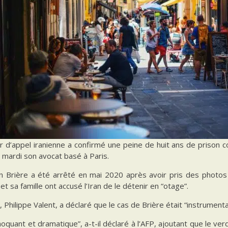
r d’appel iranienne a confirmé une peine de huit ans de prison 
 mardi son avocat basé à Paris.
n Brière a été arrêté en mai 2020 après avoir pris des photos 
et sa famille ont accusé l’Iran de le détenir en “otage”.
, Philippe Valent, a déclaré que le cas de Brière était “instrumenta
hoquant et dramatique”, a-t-il déclaré à l’AFP, ajoutant que le ver