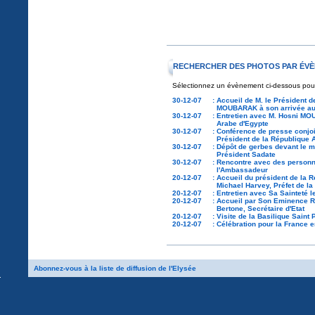
RECHERCHER DES PHOTOS PAR ÉVÈ
Sélectionnez un évènement ci-dessous pour a
30-12-07
:
Accueil de M. le Président d
MOUBARAK à son arrivée au
30-12-07
:
Entretien avec M. Hosni MO
Arabe d'Egypte
30-12-07
:
Conférence de presse conj
Président de la République 
30-12-07
:
Dépôt de gerbes devant le m
Président Sadate
30-12-07
:
Rencontre avec des personn
l'Ambassadeur
20-12-07
:
Accueil du président de la
Michael Harvey, Préfet de la
20-12-07
:
Entretien avec Sa Sainteté l
20-12-07
:
Accueil par Son Eminence Ré
Bertone, Secrétaire d'Etat
20-12-07
:
Visite de la Basilique Saint
20-12-07
:
Célébration pour la France 
Abonnez-vous à la liste de diffusion de l'Elysée