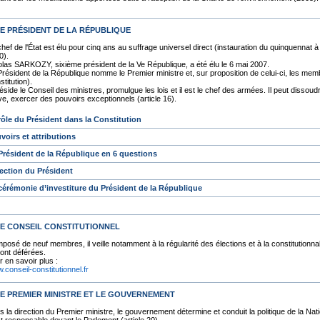
LE PRÉSIDENT DE LA RÉPUBLIQUE
chef de l'État est élu pour cinq ans au suffrage universel direct (instauration du quinquennat
0).
olas SARKOZY, sixième président de la Ve République, a été élu le 6 mai 2007.
Président de la République nomme le Premier ministre et, sur proposition de celui-ci, les mem
titution).
réside le Conseil des ministres, promulgue les lois et il est le chef des armées. Il peut dissou
ve, exercer des pouvoirs exceptionnels (article 16).
rôle du Président dans la Constitution
voirs et attributions
Président de la République en 6 questions
lection du Président
cérémonie d’investiture du Président de la République
 LE CONSEIL CONSTITUTIONNEL
osé de neuf membres, il veille notamment à la régularité des élections et à la constitutionnali
sont déférées.
r en savoir plus :
.conseil-constitutionnel.fr
 LE PREMIER MINISTRE ET LE GOUVERNEMENT
 la direction du Premier ministre, le gouvernement détermine et conduit la politique de la Nati