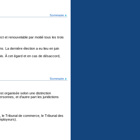
Sommaire
ct et renouvelable par moitié tous les trois
s. La dernière élection a eu lieu en juin
ois. À cet égard et en cas de désaccord,
Sommaire
e est organisée selon une distinction
ersonnes, et d'autre part les juridictions
e, le Tribunal de commerce, le Tribunal des
employeurs).