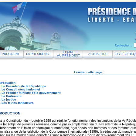
Rechercher :
ÉCRIRE
E PRÉSIDENT
LA PRÉSIDENCE
ACTUALITÉS
ÉLYSÉETHÈQ
AU PRÉSIDENT
Ecouter cette page :
ntroduction
. Le Président de la République
. Le Conseil constitutionnel
. Le Premier ministre et le gouvernement
. Le Parlement
. La justice
. Les textes fondateurs
TRODUCTION
t la Constitution du 4 octobre 1958 qui régit le fonctionnement des institutions de la Ve Répub
 a fait l'objet de plusieurs révisions comme par exemple l'élection du Président de la Républiq
tablissement de l'Union économique et monétaire, égal accès des hommes et des femmes aux 
nnaissance de la juridiction de la Cour pénale internationale (1999), la réduction du mandat p
ant sur les modifications apportées suite à l'adoption de la Charte de l'environnement (2005).