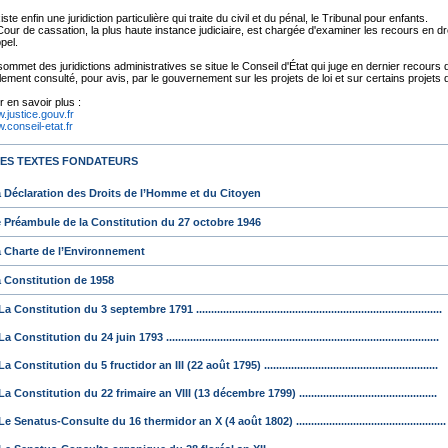
xiste enfin une juridiction particulière qui traite du civil et du pénal, le Tribunal pour enfants.
Cour de cassation, la plus haute instance judiciaire, est chargée d'examiner les recours en dr
pel.
ommet des juridictions administratives se situe le Conseil d'État qui juge en dernier recours de 
ement consulté, pour avis, par le gouvernement sur les projets de loi et sur certains projets 
r en savoir plus :
.justice.gouv.fr
.conseil-etat.fr
 LES TEXTES FONDATEURS
a Déclaration des Droits de l’Homme et du Citoyen
e Préambule de la Constitution du 27 octobre 1946
a Charte de l’Environnement
a Constitution de 1958
La Constitution du 3 septembre 1791 ..................................................................................
La Constitution du 24 juin 1793 ...........................................................................................
La Constitution du 5 fructidor an III (22 août 1795) ..........................................................
La Constitution du 22 frimaire an VIII (13 décembre 1799) ..............................................
Le Senatus-Consulte du 16 thermidor an X (4 août 1802) ..................................................