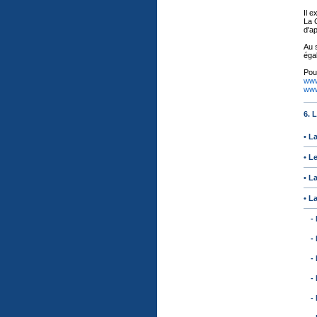
Il e
La 
d'ap
Au s
égal
Pou
www
www
6.
• L
• L
• L
• L
- 
- 
- 
- 
- 