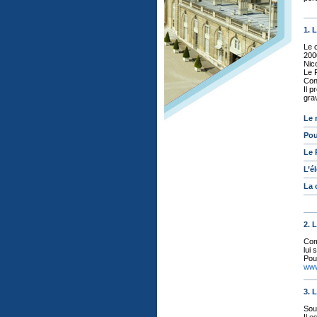
1. 
Le 
200
Nic
Le 
Cons
Il p
gra
Le 
Pou
Le 
L’é
La 
2.
Comp
lui 
Pou
www
3.
Sous