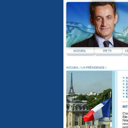
ACCUEIL
PR TV
L
ACCUEIL
/
LA PRÉSIDENCE /
I
1
2
3
4
5
6
IN
C'es
Elle
l'é
reco
port