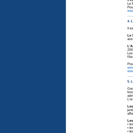
Il e
Le P
Pou
www
4.
Il 
Le 
ans
L'A
200
Les
l'As
Pou
www
www
5. 
Gard
fond
admi
L'or
Les
jur
affa
Les
• le
• le
• le