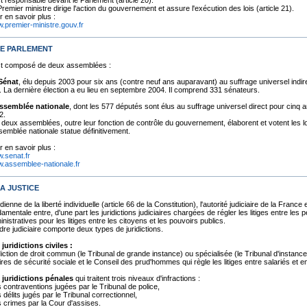
st responsable devant le Parlement (article 20).
remier ministre dirige l'action du gouvernement et assure l'exécution des lois (article 21).
r en savoir plus :
.premier-ministre.gouv.fr
 LE PARLEMENT
est composé de deux assemblées :
Sénat
, élu depuis 2003 pour six ans (contre neuf ans auparavant) au suffrage universel indire
. La dernière élection a eu lieu en septembre 2004. Il comprend 331 sénateurs.
ssemblée nationale
, dont les 577 députés sont élus au suffrage universel direct pour cinq an
2.
 deux assemblées, outre leur fonction de contrôle du gouvernement, élaborent et votent les l
semblée nationale statue définitivement.
r en savoir plus :
.senat.fr
.assemblee-nationale.fr
LA JUSTICE
ienne de la liberté individuelle (article 66 de la Constitution), l'autorité judiciaire de la Franc
amentale entre, d'une part les juridictions judiciaires chargées de régler les litiges entre les p
nistratives pour les litiges entre les citoyens et les pouvoirs publics.
dre judiciaire comporte deux types de juridictions.
 juridictions civiles :
idiction de droit commun (le Tribunal de grande instance) ou spécialisée (le Tribunal d'instanc
ires de sécurité sociale et le Conseil des prud'hommes qui règle les litiges entre salariés et 
 juridictions pénales
qui traitent trois niveaux d'infractions :
s contraventions jugées par le Tribunal de police,
s délits jugés par le Tribunal correctionnel,
s crimes par la Cour d'assises.