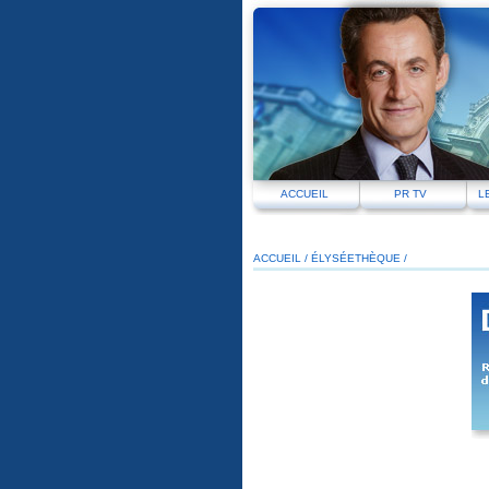
ACCUEIL
PR TV
L
ACCUEIL
/
ÉLYSÉETHÈQUE /