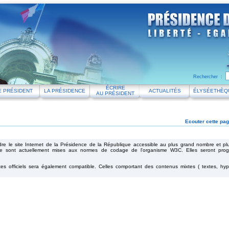
Rechercher :
ÉCRIRE
E PRÉSIDENT
LA PRÉSIDENCE
ACTUALITÉS
ÉLYSÉETHÈQ
AU PRÉSIDENT
Ecouter cette pag
endre le site Internet de la Présidence de la République accessible au plus grand nombre et p
ite sont actuellement mises aux normes de codage de l'organisme W3C. Elles seront prog
s officiels sera également compatible. Celles comportant des contenus mixtes ( textes, hyp