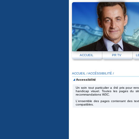
ACCUEIL
PR TV
L
ACCUEIL
/
ACCÉSSIBILITÉ /
Accessibilité
Un soin tout particulier a été pris pour r
handicap visuel. Toutes les pages du s
recommandations W3C.
L'ensemble des pages contenant des texte
compatibles.