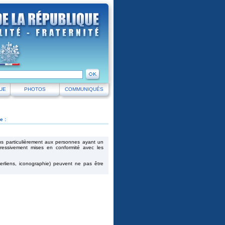
UE
PHOTOS
COMMUNIQUÉS
e :
lus particulièrement aux personnes ayant un
ressivement mises en conformité avec les
erliens, iconographie) peuvent ne pas être