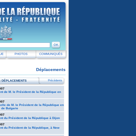
UE
PHOTOS
COMMUNIQUÉS
Déplacements
S DÉPLACEMENTS
Précédents
007
t de M. le Président de la République en
007
cielle de M. le Président de la République en
 de Bulgarie
007
t du Président de la République à Dijon
007
t du Président de la République, à New