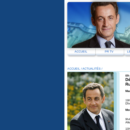
ACCUEIL
PR TV
L
ACCUEIL
/
ACTUALITÉS
/
09-
Dé
Ru
Mar
19
Dîn
Mer
9
All
10