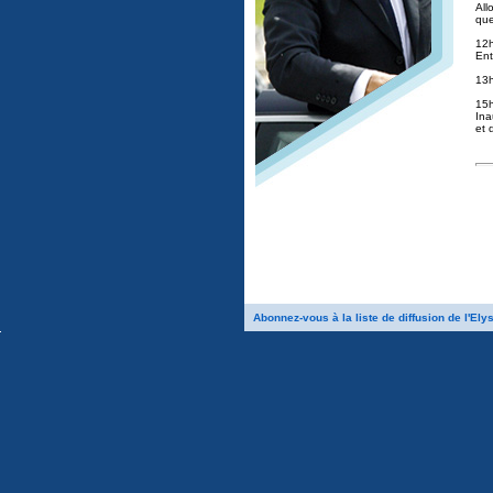
Al
que
12
Ent
13h
15
Ina
et 
Abonnez-vous à la liste de diffusion de l'Ely