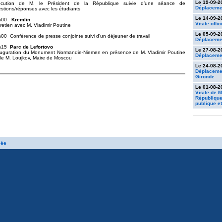
Le 19-09-2
locution de M. le Président de la République suivie d’une séance de
Déplacemen
stions/réponses avec les étudiants
Le 14-09-2
h00
Kremlin
Visite offi
retien avec M. Vladimir Poutine
Le 05-09-2
00 Conférence de presse conjointe suivi d’un déjeuner de travail
Déplacemen
h15
Parc de Lefortovo
Le 27-08-2
uguration du Monument Normandie-Niemen en présence de M. Vladimir Poutine
Déplaceme
de M. Loujkov, Maire de Moscou
Le 24-08-2
Déplacemen
Gironde
Le 01-08-2
Visite de 
République
publique e
sée