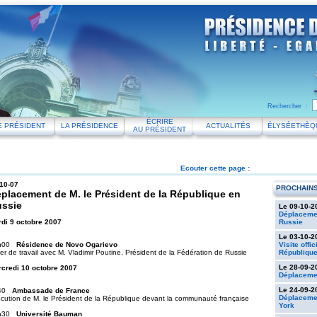
Rechercher :
ÉCRIRE
E PRÉSIDENT
LA PRÉSIDENCE
ACTUALITÉS
ÉLYSÉETHÈQ
AU PRÉSIDENT
Ecouter cette page :
10-07
PROCHAIN
placement de M. le Président de la République en
ssie
Le 09-10-2
Déplacemen
di 9 octobre 2007
Russie
Le 03-10-2
h00
Résidence de Novo Ogarievo
Visite offi
er de travail avec M. Vladimir Poutine, Président de la Fédération de Russie
République
Le 28-09-2
credi 10 octobre 2007
Déplacemen
Le 24-09-2
h40
Ambassade de France
Déplacemen
ocution de M. le Président de la République devant la communauté française
York
h30
Université Bauman