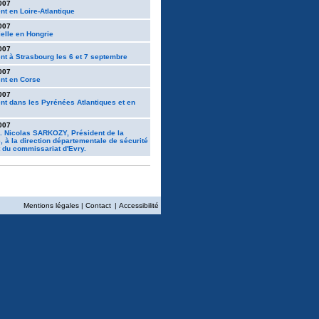
007
t en Loire-Atlantique
007
cielle en Hongrie
007
t à Strasbourg les 6 et 7 septembre
007
nt en Corse
007
t dans les Pyrénées Atlantiques et en
007
M. Nicolas SARKOZY, Président de la
, à la direction départementale de sécurité
t du commissariat d'Evry.
Mentions légales
|
Contact
|
Accessibilité