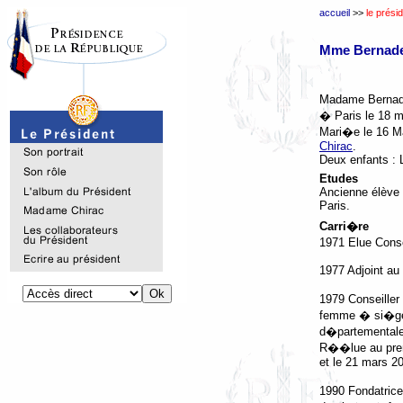
accueil
>>
le prési
Mme Bernade
Madame Bernade
� Paris le 18 m
Mari�e le 16 
Chirac
.
Deux enfants : 
Etudes
Ancienne élève d
Paris.
Carri�re
1971 Elue Conse
1977 Adjoint au
1979 Conseille
femme � si�ger
d�partementale
R��lue au premi
et le 21 mars 2
1990 Fondatrice