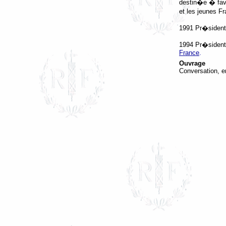
destin�e � favo
et les jeunes F
1991 Pr�sidente
1994 Pr�sident
France
.
Ouvrage
Conversation, en