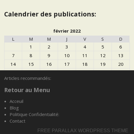
Calendrier des publications:
février 2022
L
M
M
J
V
S
D
1
2
3
4
5
6
7
8
9
10
11
12
13
14
15
16
17
18
19
20
21
22
23
24
25
26
27
Articles recommandés:
28
Retour au Menu
Acceuil
Blog
Articles recommandés:
Politique Confidentialité:
Contact
FREE PARALLAX WORDPRESS THEME