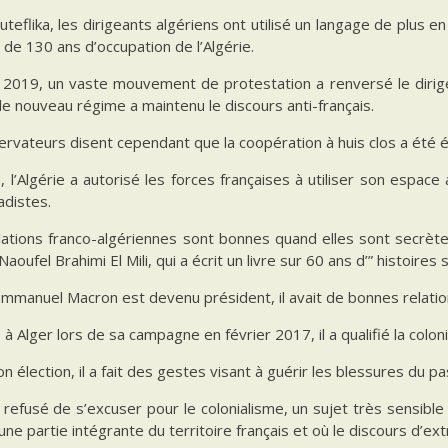
teflika, les dirigeants algériens ont utilisé un langage de plus e
 de 130 ans d’occupation de l’Algérie.
n 2019, un vaste mouvement de protestation a renversé le dirig
e nouveau régime a maintenu le discours anti-français.
ervateurs disent cependant que la coopération à huis clos a été
 l’Algérie a autorisé les forces françaises à utiliser son espace
adistes.
lations franco-algériennes sont bonnes quand elles sont secrètes.
Naoufel Brahimi El Mili, qui a écrit un livre sur 60 ans d’” histoire
manuel Macron est devenu président, il avait de bonnes relation
e à Alger lors de sa campagne en février 2017, il a qualifié la colon
n élection, il a fait des gestes visant à guérir les blessures du
a refusé de s’excuser pour le colonialisme, un sujet très sensibl
e partie intégrante du territoire français et où le discours d’ext