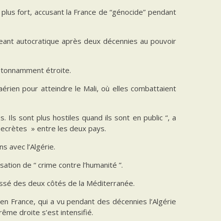
n plus fort, accusant la France de “génocide” pendant
eant autocratique après deux décennies au pouvoir
 étonnamment étroite.
 aérien pour atteindre le Mali, où elles combattaient
 Ils sont plus hostiles quand ils sont en public “, a
s secrètes » entre les deux pays.
s avec l’Algérie.
isation de “ crime contre l’humanité ”.
 passé des deux côtés de la Méditerranée.
e en France, qui a vu pendant des décennies l’Algérie
rême droite s’est intensifié.