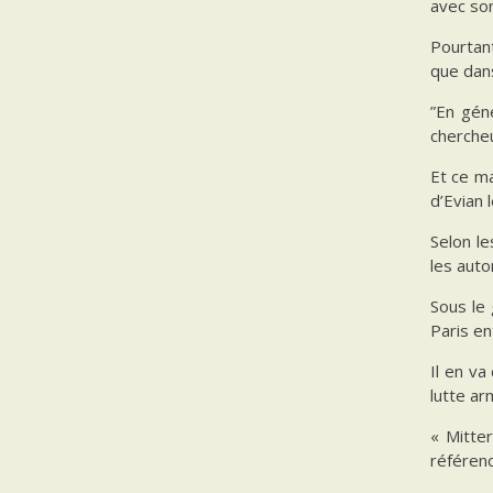
avec son
Pourtan
que dan
”En géné
chercheu
Et ce ma
d’Evian 
Selon le
les auto
Sous le 
Paris en
Il en va
lutte ar
« Mitter
référenc