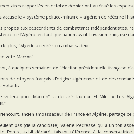
entaires rapportés en octobre dernier ont atténué les espoirs d
 accusé le « système politico-militaire » algérien de réécrire l’his
s propos aux descendants de combattants indépendantistes, rap
istence de l’Algérie en tant que nation avant l’invasion française 
 de plus, l’Algérie a retiré son ambassadeur.
érie vote Macron’ –
nt, à quelques semaines de l’élection présidentielle française d’a
lions de citoyens français d’origine algérienne et de descendan
s votants.
rie votera pour Macron”, a déclaré l’auteur El Mili. » Les Al
x.”
riencourt, ancien ambassadeur de France en Algérie, partage ce 
 veulent pas (de la candidate) Valérie Pécresse qui a un ton as
Le Pen », a-t-il déclaré, faisant référence à la conservatrice