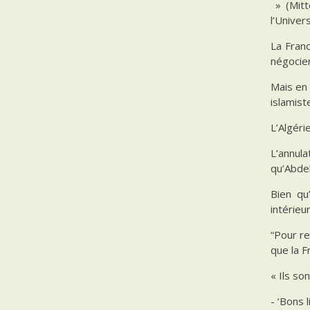
» (Mitt
l’Univer
La Franc
négocier
Mais en 
islamist
L’Algér
L’annula
qu’Abdel
Bien qu
intérieu
“Pour re
que la F
« Ils so
- ‘Bons 