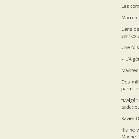
Les comm
Macron a
Dans de
sur l’ex
Une fois
- ‘L’Alg
Maintena
Des mil
parmi le
“L’Algé
audacieu
Xavier D
“Ils ne
Marine 