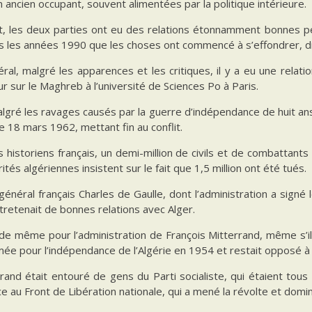
 ancien occupant, souvent alimentées par la politique intérieure.
t, les deux parties ont eu des relations étonnamment bonnes pe
s les années 1990 que les choses ont commencé à s’effondrer, di
ral, malgré les apparences et les critiques, il y a eu une relatio
r sur le Maghreb à l’université de Sciences Po à Paris.
lgré les ravages causés par la guerre d’indépendance de huit ans
le 18 mars 1962, mettant fin au conflit.
s historiens français, un demi-million de civils et de combattan
rités algériennes insistent sur le fait que 1,5 million ont été tués.
général français Charles de Gaulle, dont l’administration a sig
tretenait de bonnes relations avec Alger.
 de même pour l’administration de François Mitterrand, même s’il 
mée pour l’indépendance de l’Algérie en 1954 et restait opposé à
rand était entouré de gens du Parti socialiste, qui étaient tous
e au Front de Libération nationale, qui a mené la révolte et domin