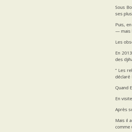
Sous Bou
ses plus
Puis, e
— mais l
Les obs
En 2013,
des djih
“ Les re
déclaré 
Quand Em
En visit
Après so
Mais il 
comme un