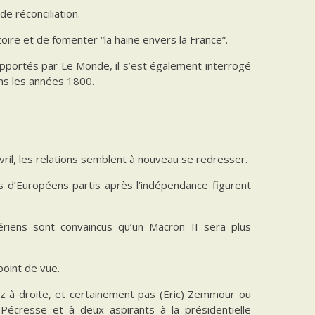
e réconciliation.
toire et de fomenter “la haine envers la France”.
portés par Le Monde, il s’est également interrogé
dans les années 1800.
vril, les relations semblent à nouveau se redresser.
ts d’Européens partis après l’indépendance figurent
gériens sont convaincus qu’un Macron II sera plus
point de vue.
sez à droite, et certainement pas (Eric) Zemmour ou
 Pécresse et à deux aspirants à la présidentielle