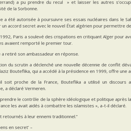
errand) a pu prendre du recul » et laisser les autres s’occup
sité de la Sorbonne.
e a été autorisée à poursuivre ses essais nucléaires dans le Sah
 un accord secret avec le nouvel État algérien pour permettre d
1992, Paris a soulevé des crispations en critiquant Alger pour avo
es avaient remporté le premier tour.
ie a retiré son ambassadeur en réponse.
tion du scrutin a déclenché une nouvelle décennie de conflit dév
aziz Bouteflika, qui a accédé à la présidence en 1999, offre une am
’il soit proche de la France, Bouteflika a utilisé un discours 
re, a déclaré Vermeren.
prendre le contrôle de la sphère idéologique et politique après la g
rance les avait aidés à combattre les islamistes », a-t-il déclaré.
nt retournés à leur ennemi traditionnel.”
liens en secret’ –