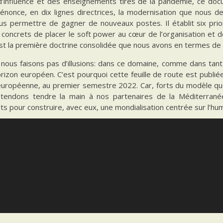
 d’influence et des enseignements tirés de la pandémie, ce doc
Il énonce, en dix lignes directrices, la modernisation que nou
us permettre de gagner de nouveaux postes. Il établit six prior
oncrets de placer le soft power au cœur de l’organisation et de
est la première doctrine consolidée que nous avons en termes de
 nous faisons pas d’illusions: dans ce domaine, comme dans tant
orizon européen. C’est pourquoi cette feuille de route est publiée
 européenne, au premier semestre 2022. Car, forts du modèle qu
tendons tendre la main à nos partenaires de la Méditerranée,
ts pour construire, avec eux, une mondialisation centrée sur l’hum
on de M. Jean-Yves Le Drian, Ministre Français de l’Europe et d
ers en Coopération et Action Culturelle - Paris, le 14 décembre 2
de route pour le soft power français - (PDF, 19 Mo)
ES:
DIPLOMATIE
Manage consent