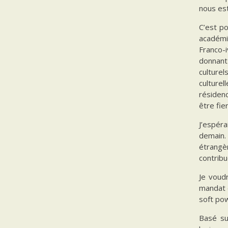
nous est
C’est po
académiq
Franco-i
donnant
culturel
culture
résiden
être fie
J’espér
demain. 
étrangè
contribu
Je voud
mandat d
soft po
Basé su