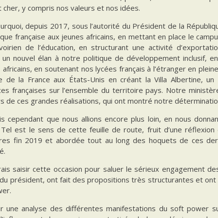
 cher, y compris nos valeurs et nos idées.
urquoi, depuis 2017, sous l’autorité du Président de la Républiq
ue française aux jeunes africains, en mettant en place le campus
voirien de l’éducation, en structurant une activité d’exportati
 un nouvel élan à notre politique de développement inclusif, 
s africains, en soutenant nos lycées français à l’étranger en ple
lle de la France aux États-Unis en créant la Villa Albertine
ces françaises sur l’ensemble du territoire pays. Notre ministè
rs de ces grandes réalisations, qui ont montré notre détermination
ais cependant que nous allions encore plus loin, en nous donna
Tel est le sens de cette feuille de route, fruit d’une réflexion
res fin 2019 et abordée tout au long des hoquets de ces dern
é.
rais saisir cette occasion pour saluer le sérieux engagement d
u président, ont fait des propositions très structurantes et ont a
wer.
r une analyse des différentes manifestations du soft power sur