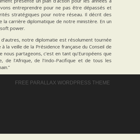
ument présente un plan d’action pour les années à
s devons entreprendre pour ne pas être dépassés et
ités stratégiques pour notre réseau. Il décrit des
 la carrière diplomatique de notre ministère. En un
 soft power.
 d’autres, notre diplomatie est résolument tournée
 à la veille de la Présidence française du Conseil de
e nous partageons, c’est en tant qu’Européens que
 de l’Afrique, de l’Indo-Pacifique et de tous les
ain.”
es Affaires Étrangères - Journées de réseautage des
FREE PARALLAX WORDPRESS THEME
021
(EN)