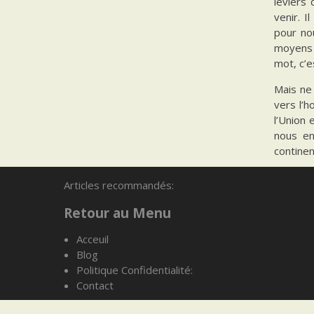
leviers
venir. 
pour no
moyens c
mot, c’
Mais ne
vers l’h
l’Union
nous en
continen
Allocuti
Articles recommandés:
Conseill
Retour au Menu
Feuille 
Acceuil
CATEGORI
Blog
Politique Confidentialité:
Contact