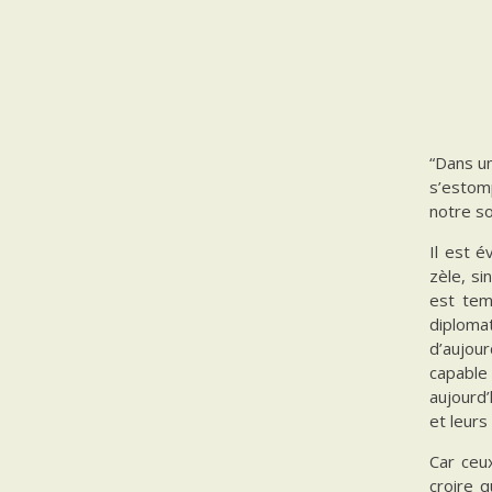
“Dans un
s’estomp
notre s
Il est 
zèle, si
est tem
diploma
d’aujour
capable
aujourd’
et leurs 
Car ceux
croire q