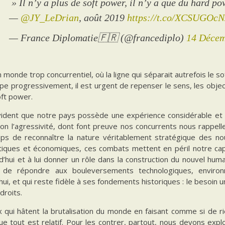
» Il n’y a plus de soft power, il n’y a que du hard po
—
@JY_LeDrian
, août 2019
https://t.co/XCSUGOc
— France Diplomatie🇫🇷 (@francediplo)
14 Décem
 monde trop concurrentiel, où la ligne qui séparait autrefois le 
e progressivement, il est urgent de repenser le sens, les objecti
oft power.
évident que notre pays possède une expérience considérable et 
non l’agressivité, dont font preuve nos concurrents nous rappelle
ps de reconnaître la nature véritablement stratégique des nou
tiques et économiques, ces combats mettent en péril notre cap
d’hui et à lui donner un rôle dans la construction du nouvel hu
 de répondre aux bouleversements technologiques, environ
hui, et qui reste fidèle à ses fondements historiques : le besoin 
droits.
 qui hâtent la brutalisation du monde en faisant comme si de rie
ue tout est relatif. Pour les contrer, partout, nous devons expl