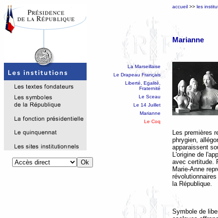
accueil
>>
les instit
Marianne
La Marseillaise
Le Drapeau Français
Liberté, Egalité,
Fraternité
Le Sceau
Le 14 Juillet
Marianne
Le Coq
Les premières r
phrygien, allégo
apparaissent sou
L'origine de l'a
avec certitude.
Marie-Anne repré
révolutionnaires
la République.
Symbole de liber