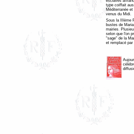
esclaves affran
type coiffait aus
Méditerranée et 
venus du Midi.
Sous la IIIème R
bustes de Marian
mairies. Plusieu
selon que l'on pr
"sage" de la Mar
et remplacé par
Aujour
célèbr
diffus