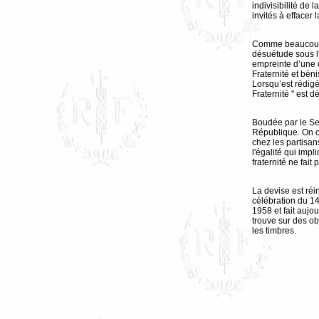
indivisibilité de 
invités à effacer 
Comme beaucoup 
désuétude sous l'
empreinte d’une d
Fraternité et béni
Lorsqu’est rédigée
Fraternité " est 
Boudée par le Sec
République. On o
chez les partisans
l'égalité qui imp
fraternité ne fait 
La devise est réin
célébration du 14 
1958 et fait aujo
trouve sur des o
les timbres.