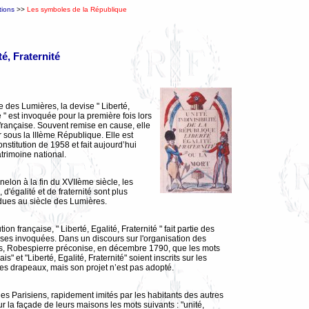
utions
>>
Les symboles de la République
té, Fraternité
e des Lumières, la devise " Liberté,
é " est invoquée pour la première fois lors
française. Souvent remise en cause, elle
r sous la IIIème République. Elle est
onstitution de 1958 et fait aujourd’hui
atrimoine national.
elon à la fin du XVIIème siècle, les
, d'égalité et de fraternité sont plus
ues au siècle des Lumières.
ion française, " Liberté, Egalité, Fraternité " fait partie des
es invoquées. Dans un discours sur l'organisation des
s, Robespierre préconise, en décembre 1790, que les mots
s" et "Liberté, Egalité, Fraternité" soient inscrits sur les
les drapeaux, mais son projet n’est pas adopté.
 les Parisiens, rapidement imités par les habitants des autres
ur la façade de leurs maisons les mots suivants : "unité,