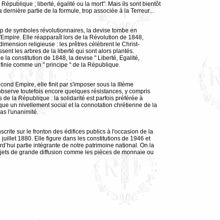
la République ; liberté, égalité ou la mort". Mais ils sont bientôt
la dernière partie de la formule, trop associée à la Terreur...
de symboles révolutionnaires, la devise tombe en
Empire. Elle réapparaît lors de la Révolution de 1848,
imension religieuse : les prêtres célèbrent le Christ-
ssent les arbres de la liberté qui sont alors plantés.
 la constitution de 1848, la devise " Liberté, Egalité,
définie comme un " principe " de la République.
ond Empire, elle finit par s'imposer sous la IIIème
bserve toutefois encore quelques résistances, y compris
 de la République : la solidarité est parfois préférée à
lique un nivellement social et la connotation chrétienne de la
pas l'unanimité.
scrite sur le fronton des édifices publics à l'occasion de la
juillet 1880. Elle figure dans les constitutions de 1946 et
urd’hui partie intégrante de notre patrimoine national. On la
bjets de grande diffusion comme les pièces de monnaie ou