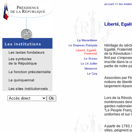
accueil
>>
les instit
Liberté, Egali
La Marseillaise
Héritage du siècl
Le Drapeau Français
Egalité, Fraternit
Liberté, Egalité,
de la Révolution 
Fraternité
finit par s’impose
Le Sceau
inscrite dans la c
Le 14 Juillet
partie de notre p
Marianne
Le Coq
Associées par Fén
notions de liberté
largement répand
Lors de la Révolut
nombreuses devis
gardes nationale
"Le Peuple Françai
uniformes et sur 
A partir de 1793,
villes, peignent s