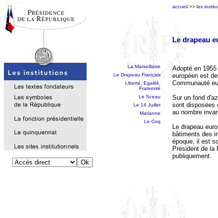
accueil
>>
les instit
Le drapeau e
La Marseillaise
Adopté en 1955 p
européen est dev
Le Drapeau Français
Communauté eu
Liberté, Egalité,
Fraternité
Sur un fond d'az
Le Sceau
sont disposées e
Le 14 Juillet
au nombre invari
Marianne
Le Coq
Le drapeau euro
bâtiments des i
époque, il est s
Président de la 
publiquement.