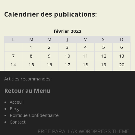
Calendrier des publications:
février 2022
L
M
M
J
V
S
D
1
2
3
4
5
6
7
8
9
10
11
12
13
14
15
16
17
18
19
20
21
22
23
24
25
26
27
Articles recommandés:
28
Retour au Menu
Acceuil
Blog
Articles recommandés:
Politique Confidentialité:
Contact
FREE PARALLAX WORDPRESS THEME